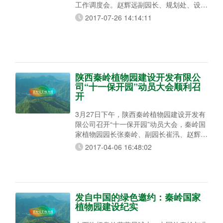
工作调度会。赵辉远副园长、规划处、设计
室、各项目施工单位及监理单位负责人共计
2017-07-26 14:14:11
34人参加了会议。 会上，赵辉远副园长结
合园区工程进展情况，分析了存在问题的原
因，并针对性的提出以下七项措施：一是落
实部门的包抓责任。进行人员分工调整，将
所有重点项目分包各个中层，责任到人。二
是要求施工单位根据建设情况定制详实具体
陕西秦岭植物园建设开发有限公
可
司“十一保开园”动员大会顺利召
开
3月27日下午，陕西秦岭植物园建设开发有
限公司召开“十一保开园”动员大会，秦岭国
家植物园园长张秦岭、副园长崔汛、赵辉远
应邀参加会议，建设公司各部门负责人，周
2017-04-06 16:48:02
至办公区部分干部职工30余人出席会议。
会上，张秦岭园长充分肯定了建设公司近期
的工作。强调建设公司务必要趁势而为，
“撸起袖子加油干、全力以赴保开园”，并就
公司发展和今年工作任务提出明确要求。一
发自中国的绿色邀约：秦岭国家
是要有紧迫感，要有“坐不住、等不起、慢
植物园建设纪实
不得”的