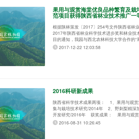
果用与观赏海棠优良品种繁育及栽
范项目获得陕西省林业技术推广一
根据陕林策发〔2017〕254号文件陕西省林
2017年陕西省林业科学技术进步奖和林业技
目的通知，我园与西北农林科技大学合作的“
优良品种繁育及栽培技术研究示范”项目喜获
2017-12-22 12:03:58
推广一等奖。该项目实施过程中，我园通过
收集国内外优良海棠品种115个，建成种质资
对引种的海棠进行评价分析筛选出适合在陕
品种25个，其
2016科研新成果
陕西省科学技术成果两项： 1、果用与观赏
集与栽培技术研究/2014年 2、野刺梨精
开发研究/2016年 获奖成果： 果用与观
集与栽培技术研究项目荣获陕西林业科学技
2016-08-31 10:26:45
奖/2015年 2014年以来共申报科研项目14
科研课题4个。