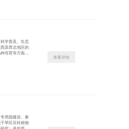
、科学普及、生态
陕西及西北地区的
品种培育等方面开
查看详情
物，为丰富我国植
定良好基础。秦岭
收集保护、物种改
物保护示范特色；
科专类园建设、秦
北干旱区豆科植物
用研究；承担西安