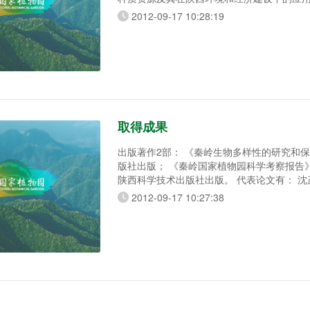
市科学技术局课题有：秦巴山区悬钩子属植
2012-09-17 10:28:19
究；承担亚洲开发银行4000万美元贷款和50
款项目：陕西秦岭生态与生物资源保护项目
取得成果
出版著作2部： 《秦岭生物多样性的研究和保护》由科学院出
版社出版； 《秦岭国家植物园科学考察报告》2008年6月由
陕西科学技术出版社出版。 代表论文有： 沈茂才. 搞好生物
学研究所面临的几个问题. 科研管理，1990,1:53-55
2012-09-17 10:27:38
建设21世纪知识生态，促进人类持续繁荣. 西
1999,19(5):87-91 沈茂才. 浅谈秦岭生态