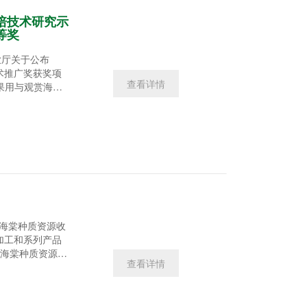
培技术研究示
等奖
业厅关于公布
术推广奖获奖项
查看详情
果用与观赏海棠
陕西省林业技术
多种途径，引种和
源圃20亩。通过
西栽培的优良观赏
海棠种质资源收
深加工和系列产品
赏海棠种质资源收
查看详情
术进步二等
个，2016年新增