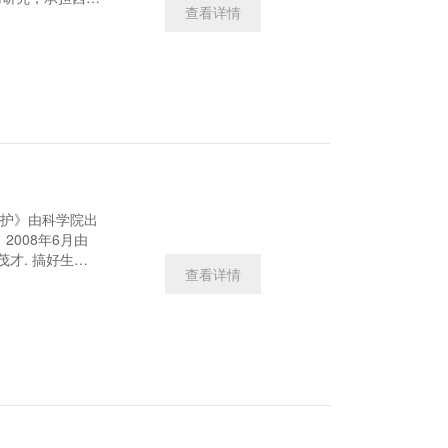
查看详情
物种质资源应用研
0万美元GEF赠
。
查看详情
 沈茂才.
北植物学报,
的保护