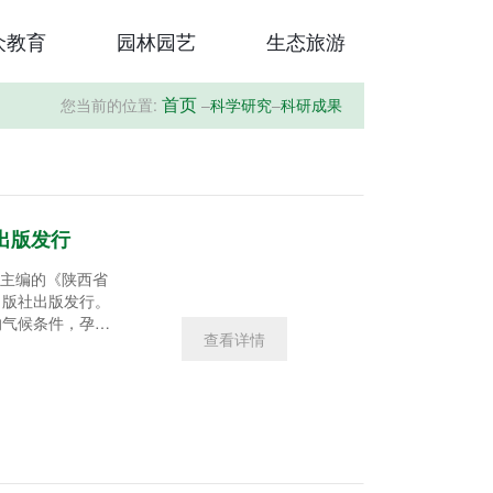
众教育
园林园艺
生态旅游
您当前的位置:
–
科学研究
–
科研成果
首页
出版发行
局主编的《陕西省
出版社出版发行。
的气候条件，孕育
查看详情
山区，是南北不同
乃至东亚地区暖温
一，分布着大量珍
价值前景广阔。为