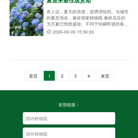
夏迎来最佳观赏期
有人说，夏天的浪漫，是绣球给的。当城市
的夏意渐浓，秦岭国家植物园·秦岭花谷的
无尽夏已悄然盛放。不同于转瞬即逝的春日
繁花，它是独属于盛夏的温柔——花开无绝
2026-06-09 15:36:26
期，浪漫夏无尽。从初夏浅浅绽放，一直绵
延至深秋微凉，层层叠叠的蓝粉花球在秦岭
青山绿水的映衬下，把山野的夏日温柔，无
限拉长。 夏无尽：秦岭专属的超长花期 为
何秦岭这片花海能伴我们走过整夏？秘诀便
是无尽夏，妥妥的绣球花期王
首页
1
2
3
4
末页
友情链接：