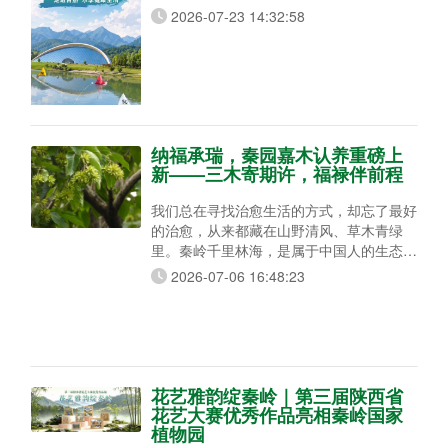
郁、溪水清凉宜人，集合水上高尔夫、亲水
2026-07-23 14:32:58
戏水、树荫品茗、山野露营、云岭飞车多元
玩法，动静兼备，全家老小都能尽兴避暑度
假！ 水上高尔夫，全民健身运动 清风徐
徐、湖光山色怡人，水上高尔夫全程零基础
可玩，老少皆宜、无需专业装备技巧。游玩
可直接挥杆将球打入湖面，视野绝佳。
纳福承瑞，秦园嘉木认养重磅上
新——三木寄期许，福禄伴前程
我们总在寻找治愈生活的方式，却忘了最好
的治愈，从来都藏在山野清风、草木青绿
里。秦岭千里林海，是属于中国人的生态秘
境。春有繁花漫山，夏有浓荫蔽日，秋有层
2026-07-06 16:48:23
林尽染，冬有静雪栖枝。这片生生不息的绿
水青山，需要我们共同守护。 不用耗时种
树，无需费心养护，只需一次温柔认领，你
就能在秦岭山野，拥有一棵专属自己的树。
岁岁年年，它替你扎根山林，迎风生长、四
季常青。 本次新增认养，我们精选了三种
花艺雅韵绽秦岭｜第三届陕西省
气质截然
花艺大赛优秀作品亮相秦岭国家
植物园