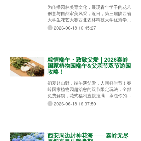
为传播园林美育文化，展现青年学子的花艺
创意与自然审美风采，近日，第三届陕西省
大学生花艺大赛西北农林科技大学优秀学生
作品展在秦岭国家植物园精彩亮相。本次精
2026-06-18 16:45:27
选40幅西农学子优秀花艺代表作集中展
出，以自然花草为媒，让匠心艺术邂逅秦岭
山水风光。 本届陕西省大学生花艺大赛以
“以花会友，以友养情”为宗旨，由陕西省风
景园林学会主办，西北农林科技大学、陕西
粽情端午・致敬父爱｜2026秦岭
基泰都市新农业有限公司联合承办，汇聚全
国家植物园端午&父亲节双节游园
省多
攻略！
初夏赴山野，端午遇父爱，人间好时节！秦
岭国家植物园超治愈的双节限定玩法，全部
免费解锁，花式福利直接拉满，承包你的趣
味假期！ 远离城市人山人海的拥挤人潮，
2026-06-18 16:37:50
带父母钻进秦岭的满目青绿里，沉浸式玩转
传统端午民俗，在山野清风里陪伴家人，把
端午仪式感和父亲节的温柔暖意，一次性拉
满，好玩、治愈又出片！ 一、香囊DIY自由
｜亲手缝制山野端午氛围感 活动时间：
西安周边封神花海 ——秦岭无尽
9:00-16:00 活