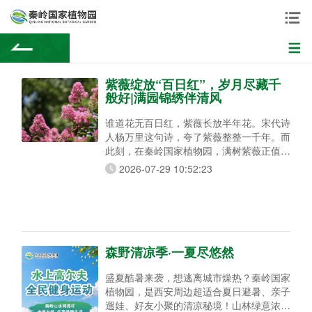
紫薇绽放“百日红”，岁月尽藏千
般好|满园锦绣伴清风
谁道花无百日红，紫薇长放半年花。宋代诗
人杨万里这句诗，夸了紫薇整整一千年。而
此刻，在秦岭国家植物园，满树紫薇正值盛
放期——紫薇、银薇、赤薇、翠薇，一团团
2026-07-29 10:52:23
花穗缀满枝头，从盛夏一路开到清秋，整整
百日不肯谢。 一棵”怕痒”的树，你摸过吗？
紫薇，千屈菜科紫薇属落叶灌木或小乔木，
花如其名，天生带”紫”。但它最出圈的不是
花色，而是一个谁试谁乐的趣味——摸一下
树干，整棵树
森野清凉季·一夏尽悠然
盛夏酷暑来袭，想逃离城市燥热？秦岭国家
植物园，是西安周边超适合夏日避暑、亲子
遛娃、好友小聚的清凉秘境！山林绿意浓