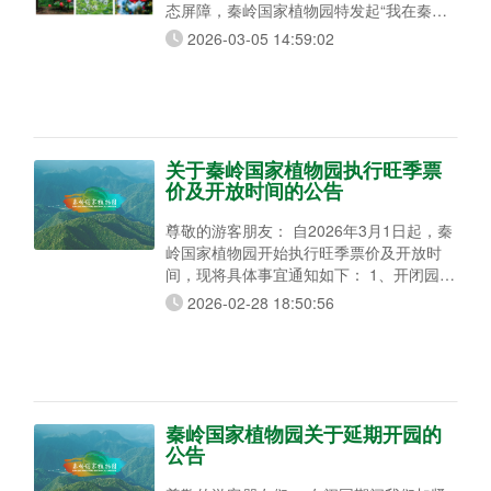
态屏障，秦岭国家植物园特发起“我在秦岭
有棵树”树木认养活动。本活动以植树节为
2026-03-05 14:59:02
契机，面向社会公众开放全园指定树木认
养，旨在打造一个集生态公益、自然科普、
情感寄托与深度文旅体验于一体的长期品牌
项目，号召社会各界携手，共同守护秦岭生
灵，留存一份绿色的生命契约。 一、活动
主题 “我在秦岭有棵树” 二、活动时间
关于秦岭国家植物园执行旺季票
价及开放时间的公告
尊敬的游客朋友： 自2026年3月1日起，秦
岭国家植物园开始执行旺季票价及开放时
间，现将具体事宜通知如下： 1、开闭园时
间：8:30-17:30； 2、售票时间：8:30-
2026-02-28 18:50:56
16:30（16:30停止检票入园）； 3、旺季门
票：成人特惠票45元/人；半价票32元/人。
关注秦岭国家植物园微信公众号进行预约购
票，入园时请出示购票二维码。如有任何疑
问或需要帮助，请致电景区
秦岭国家植物园关于延期开园的
公告