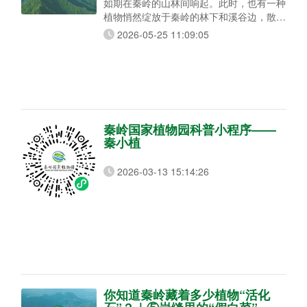
如期在秦岭的山林间响起。此时，也有一种
植物悄然绽放于秦岭的林下和溪谷边，散发
着淡淡的幽香。因为花期与大杜鹃鸣叫的时
2026-05-25 11:09:05
节基本同步，因此得名杜鹃兰。别看只是一
株小草，却是兼具观赏和药用价值的国家二
级重点保护野生植物，让我们跟着志愿者宋
姝洁一起认识一下它。
秦岭国家植物园科普小程序——
秦小植
2026-03-13 15:14:26
你知道秦岭藏着多少植物“活化