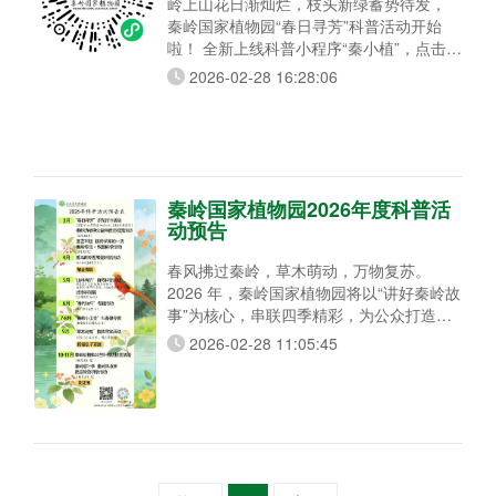
岭上山花日渐灿烂，枝头新绿蓄势待发，
秦岭国家植物园“春日寻芳”科普活动开始
啦！ 全新上线科普小程序“秦小植”，点击即
可拍照打卡更方便！快来体验吧~ 活动详情
2026-02-28 16:28:06
活动时间：2026年2月28日至4月20日每周
六 活动对象：全年龄均可参加 参与方式：
1.打开小程序“秦小植”； 2、点首页海报进
入活动页面，再点开任一目标； 3.找
秦岭国家植物园2026年度科普活
动预告
春风拂过秦岭，草木萌动，万物复苏。
2026 年，秦岭国家植物园将以“讲好秦岭故
事”为核心，串联四季精彩，为公众打造一
场贯穿全年的科普盛宴。 您可以参加“春日
2026-02-28 11:05:45
寻芳”、“山林有约” 这样的自助科普活动，
了解身边的花草树木，守护生物多样性；也
能从“香约端午”、“草木诗笺”活动中感受传
统文化与自然的交融；还可以带着孩子参加
“秦岭小卫士”科普夏令营，一起淬炼成长。
更有郁金香展、城市科普展，以及专为学