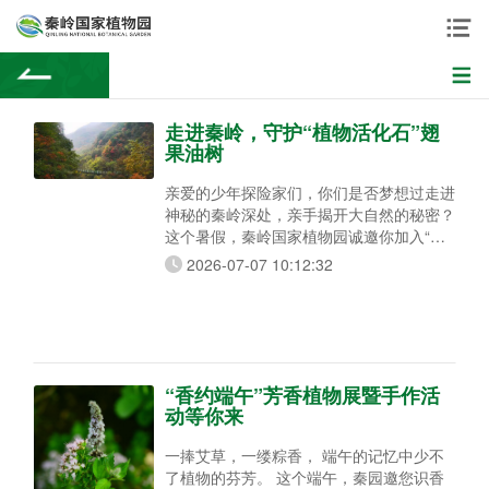
走进秦岭，守护“植物活化石”翅
果油树
亲爱的少年探险家们，你们是否梦想过走进
神秘的秦岭深处，亲手揭开大自然的秘密？
这个暑假，秦岭国家植物园诚邀你加入“秦
岭小卫士科学考察”公益夏令营，化身守护
2026-07-07 10:12:32
绿色脊梁的生态小卫士，背起行囊，用脚步
丈量这片神奇的土地！ 这不止是一次探
索，更是一场成长的冒险。让我们一起深入
秦岭腹地，在实践中学习生态保护知识，把
翅果油树、把绿色的种子播撒在心间，用实
际行动讲好秦岭生态保护的故事！名额有
“香约端午”芳香植物展暨手作活
限，快来
动等你来
一捧艾草，一缕粽香， 端午的记忆中少不
了植物的芬芳。 这个端午，秦园邀您识香