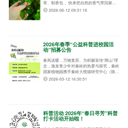
草、制香包， 快来把自然的香气带回家
吧！ 活动详情 活动时间：2026年6月19日
2026-06-12 09:31:16
至21日9:00—16:00 活动地点：观光车始发
站景观棚（秦园小集） 参与方式：无需报
名，到场即可参与 活动规则：参观展览认
识芳香植物，限时挑战“闻香识草”成功即可
获得精美香囊一枚，
2026年春季“公益科普进校园活
动”招募公告
春风送暖，万物复苏。为积极宣传“两山”理
念，激发青少年对秦岭的热爱与探究，秦岭
国家植物园携手秦岭大熊猫研究中心（陕西
省珍稀野生动物救护基地），正式启动
2026-03-12 16:30:51
2026年春季“公益科普进校园活动”，现面向
陕西省内各中小学招募参与学校。 本次活
动时间为2026年3月至5月。有两大核心内
容：一是植物科普讲座；二是动物科普讲座
或同样时长的原创科普剧。总共约一节课的
时间。 无论您身处城市还是乡村，只要
科普活动 2026年“春日寻芳”科普
打卡活动开始啦！