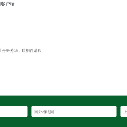
闻客户端
，牡丹缀芳华，珙桐伴清欢