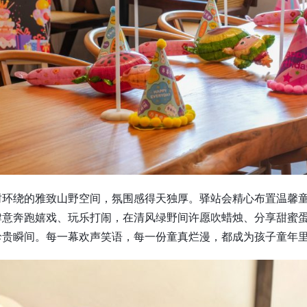
树环绕的雅致山野空间，氛围感得天独厚。驿站会精心布置温馨
肆意奔跑嬉戏、玩乐打闹，在清风绿野间许愿吹蜡烛、分享甜蜜
珍贵瞬间。每一幕欢声笑语，每一份童真烂漫，都成为孩子童年