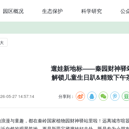
园区概况
生态保护
科学研究
公
大
遛娃新地标——秦园财神驿
解锁儿童生日趴&精致下午
-05-27 14:57:14
分享到：
的浪漫与童趣，都在秦岭国家植物园财神驿站里啦！远离城市喧
亲近自然的观景胜地，更是新晋宝藏遛娃好去处。既是专为小朋