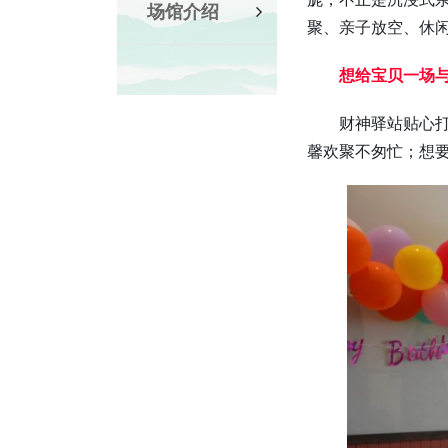
场馆介绍
聚、亲子放空、休
想给宝贝一场
财神驿站贴心
馨欢聚不匆忙；想