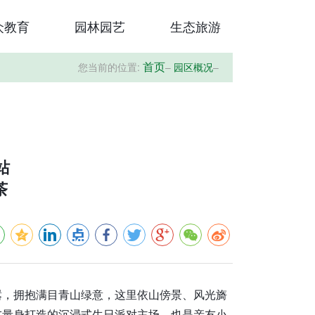
众教育
园林园艺
生态旅游
您当前的位置:
–
园区概况
–
首页
站
茶
嚣，拥抱满目青山绿意，这里依山傍景、风光旖
友量身打造的沉浸式生日派对主场，也是亲友小