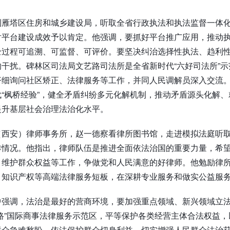
到雁塔区住房和城乡建设局，听取全省行政执法和执法监督一体
对平台建设成效予以肯定。他强调，要抓好平台推广应用，推动
全过程可追溯、可监督、可评价。要坚决纠治选择性执法、趋利
干扰。碑林区司法局文艺路司法所是全省新时代“六好司法所”
仔细询问社区矫正、法律服务等工作，并同人民调解员深入交流
“枫桥经验”，健全矛盾纠纷多元化解机制，推动矛盾源头化解
提升基层社会治理法治化水平。
（西安）律师事务所，赵一德察看律所图书馆，走进模拟法庭听
作情况。他指出，律师队伍是推进全面依法治国的重要力量，希
、维护群众权益等工作，争做党和人民满意的好律师。他勉励律
、知识产权等高端法律服务短板，在深耕专业服务和做实公益服
中强调，法治是最好的营商环境，要加强重点领域、新兴领域立
路”国际商事法律服务示范区，平等保护各类经营主体合法权益
群众急难愁盼，依法保护群众切身利益，切实增强人民群众法治