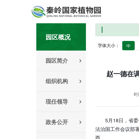
园区概况
字体大小：
中
园区简介
赵一德在
组织机构
时间
现任领导
5月18日，
政务公开
法治国工作会议部
西。