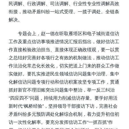
民调解、行政调解、司法调解、行业性专业性调解高效
衔接，推动矛盾纠纷一站式受理、一揽子调处、全链条
解决。
专题会上，赵一德在听取雁塔区和电子城街道信访
工作及重点信访事项推进情况汇报后指出，做好信访工
作直接检验政治担当、直接体现正确政绩观，要一以贯
之总结好完善好各项行之有效的机制做法，推动信访工
作法治化常态化长效化，切实把送上门来的群众工作做
实做好。要扎实推进民生领域信访问题集中治理、集中
化解信访问题专项行动和信访积案攻坚专项工作，贯通
抓好新官不理旧账突出问题集中整治，举一反三纠治
“四应四不”问题，持续用力削减信访存量。要学好用活
新时代“枫桥经验”，坚持领导干部接访下访，完善社会
矛盾纠纷多元预防调处化解综合机制，着力提升初信初
访一次性化解率。要充分发挥信访工作“一抓百抓”作