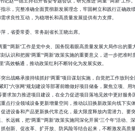
委书记赵一德主持召开省委专题会议，研究推进“两重”“两新”工
指示，完整准确全面贯彻新发展理念，牢固树立和践行正确政绩观
和需求良性互动，为稳增长和高质量发展提供有力支撑。
善萍，省委常委、常务副省长王晓出席。
两重”“两新”工作是党中央、国务院着眼高质量发展大局作出的
刻认识和把握“两重”“两新”政策实施的重要意义，进一步把准时
公里”高效畅通，推动政策红利不断转化为发展实效。
突出战略承接持续抓好“两重”项目谋划实施，自觉把工作放到全
，紧盯“六张网”规划建设等部署前瞻做好项目储备，聚焦立项、
设”等要求加力推进项目建设，在全力促进项目落地见效中更好服务
掘重点行业领域设备更新增量空间，推动以旧换新政策向线下实
引促进设备和产品更新换代常态化，最大限度释放内需潜力。要
、长远账，把“两重”“两新”政策实施同深化开展“三个年”活动、深
、抓创新、促改革、扩开放、防风险等结合起来，不断激发高质