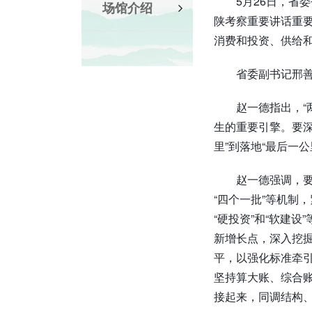
5月26日，省
场馆介绍
陕考察重要讲话重要
消费和投资、供给
省委副书记邢
赵一德指出，“
生的重要引擎。要深
里”到落地“最后一
赵一德强调，要
“四个一批”等机制
“硬投资”和“软建
新增长点，深入挖
平，以强化标准牵
坚持算大账、综合账
接起来，同调结构