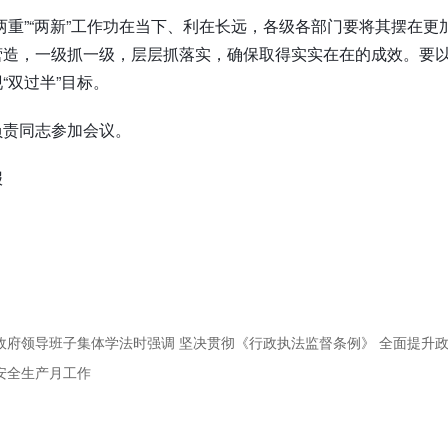
两重”“两新”工作功在当下、利在长远，各级各部门要将其摆在
造，一级抓一级，层层抓落实，确保取得实实在在的成效。要以“
“双过半”目标。
负责同志参加会议。
报
省政府领导班子集体学法时强调 坚决贯彻《行政执法监督条例》 全面提升
署安全生产月工作