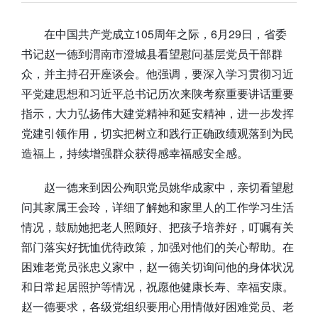
在中国共产党成立105周年之际，6月29日，省委
书记赵一德到渭南市澄城县看望慰问基层党员干部群
众，并主持召开座谈会。他强调，要深入学习贯彻习近
平党建思想和习近平总书记历次来陕考察重要讲话重要
指示，大力弘扬伟大建党精神和延安精神，进一步发挥
党建引领作用，切实把树立和践行正确政绩观落到为民
造福上，持续增强群众获得感幸福感安全感。
赵一德来到因公殉职党员姚华成家中，亲切看望慰
问其家属王会玲，详细了解她和家里人的工作学习生活
情况，鼓励她把老人照顾好、把孩子培养好，叮嘱有关
部门落实好抚恤优待政策，加强对他们的关心帮助。在
困难老党员张忠义家中，赵一德关切询问他的身体状况
和日常起居照护等情况，祝愿他健康长寿、幸福安康。
赵一德要求，各级党组织要用心用情做好困难党员、老