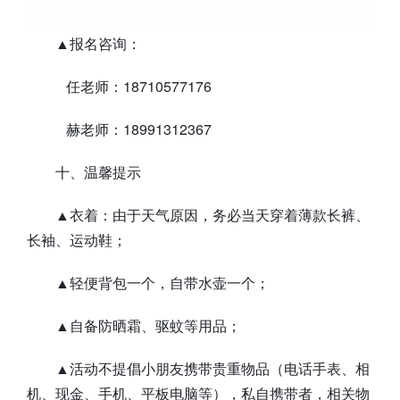
▲报名咨询：
任老师：18710577176
赫老师：18991312367
十、温馨提示
▲衣着：由于天气原因，务必当天穿着薄款长裤、
长袖、运动鞋；
▲轻便背包一个，自带水壶一个；
▲自备防晒霜、驱蚊等用品；
▲活动不提倡小朋友携带贵重物品（电话手表、相
机、现金、手机、平板电脑等），私自携带者，相关物