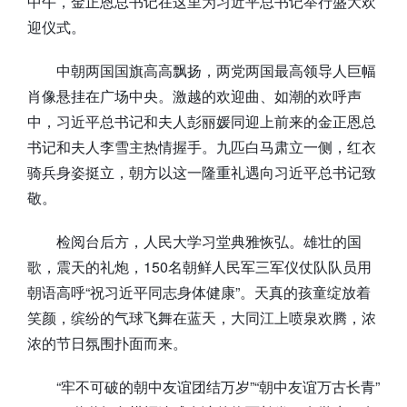
中午，金正恩总书记在这里为习近平总书记举行盛大欢
迎仪式。
中朝两国国旗高高飘扬，两党两国最高领导人巨幅
肖像悬挂在广场中央。激越的欢迎曲、如潮的欢呼声
中，习近平总书记和夫人彭丽媛同迎上前来的金正恩总
书记和夫人李雪主热情握手。九匹白马肃立一侧，红衣
骑兵身姿挺立，朝方以这一隆重礼遇向习近平总书记致
敬。
检阅台后方，人民大学习堂典雅恢弘。雄壮的国
歌，震天的礼炮，150名朝鲜人民军三军仪仗队队员用
朝语高呼“祝习近平同志身体健康”。天真的孩童绽放着
笑颜，缤纷的气球飞舞在蓝天，大同江上喷泉欢腾，浓
浓的节日氛围扑面而来。
“牢不可破的朝中友谊团结万岁”“朝中友谊万古长青”