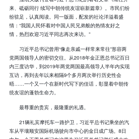
来、砥砺同行 续写中朝传统友谊崭新篇章》。市民们纷
纷驻足，认真阅读。同一版面，配发的社论洋溢着盛
情：“我国人民怀着对中国人民兄弟般的热情友好之
情，热烈欢迎习近平同志再次来访。”
习近平总书记曾用“像走亲戚一样常来常往”形容两
党两国领导人的密切交往。从2018年金正恩总书记百日
内三度访华，到2019年两党两国最高领导人半年内实现
互访，再到去年以来相隔9个多月两次举行历史性会
晤……一个又一个在新时代写下的佳话，彰显着中朝传
统友谊的蓬勃生命力。
最尊重的贵宾，最隆重的礼遇。
21辆礼宾摩托车一路护卫，习近平总书记乘坐的汽
车从平壤顺安国际机场驶向市中心的金日成广场。8日