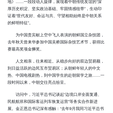
地》……一段段动人旋律，展现着中朝传统友谊的“深
厚历史积淀、坚实政治基础、牢固情感纽带”，生动印
证着“世代友好、命运与共、守望相助始终是中朝关系
的鲜明特征”。
为中国贵宾献上空中飞人表演的朝鲜国立杂技团，
去年秋天曾来华参加中国吴桥国际杂技艺术节，获得比
赛最高奖项金狮奖。
人文相亲，往来相近。从稳步向好的双边贸易额，
到日益活跃的边民互市贸易区；从朝鲜年轻人的中文
热、中国电视剧热，到中国学生的赴朝留学之旅……一
段时间以来，中朝交往亮点纷呈。
访问中，习近平总书记谈起“边境口岸全面复通、
民航航班和国际客运列车恢复运营”等务实合作新进
展。金正恩总书记深有感触：“去年9月我同习近平总书