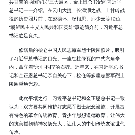
共甘苦的两国军民”三大展区，金正恩总书记向习近平
总书记一一介绍。在云山大捷、长津湖之战、上甘岭战
役的历史照片前，在彭德怀、杨根思、邱少云等12位
“朝鲜民主主义人民共和国英雄”事迹简介前，习近平总
书记驻足良久。
修缮后的桧仓中国人民志愿军烈士陵园照片，吸引
了习近平总书记的目光。一座红柱绿瓦的中式六角亭
内，矗立着“永垂不朽”的石碑。近年来，在习近平总书
记和金正恩总书记亲自关心下，桧仓等多座志愿军烈士
陵园重焕光彩。
此次平壤之行，习近平总书记和金正恩总书记一致
认为：双方要共同维护好志愿军烈士纪念设施，开展富
有特色的革命传统教育、青少年思想道德教育，让伟大
的抗美援朝精神发扬光大，让伟大的中朝传统友谊世代
传承。