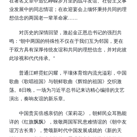
在署名文章中追忆峥嵘岁月里的战斗友谊、社会主义事
业发展中的同志情谊；在欢迎宴会上缅怀秉持共同的理
想信念的两国老一辈革命家……
对历史的深情回望，激起金正恩总书记的强烈共
鸣：“朝中两国的特殊性不仅在于我们互为邻国，更在
于双方具有深厚传统友谊和共同的理想信念，并对此彼
此珍视和代代传承。”
普通江畔霓虹闪耀，平壤体育馆内流光溢彩，中国
歌曲《歌唱祖国》与朝鲜歌曲《辉煌的祖国》交织激
荡。8日晚，一场为习近平总书记来访精心编排的文艺
演出，奏响友谊的新乐章。
中国贵宾倍感亲切的《茉莉花》，朝鲜民众耳熟能
详的《红旗飘飘》，致敬两国军民患难情谊的《朝中友
谊万古长青》，赞颂新时代中国发展成就的《新的天