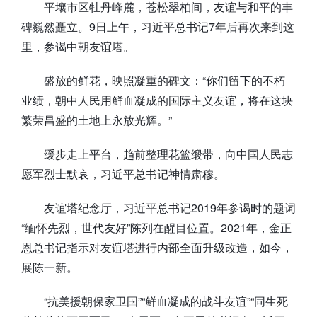
平壤市区牡丹峰麓，苍松翠柏间，友谊与和平的丰
碑巍然矗立。9日上午，习近平总书记7年后再次来到这
里，参谒中朝友谊塔。
盛放的鲜花，映照凝重的碑文：“你们留下的不朽
业绩，朝中人民用鲜血凝成的国际主义友谊，将在这块
繁荣昌盛的土地上永放光辉。”
缓步走上平台，趋前整理花篮缎带，向中国人民志
愿军烈士默哀，习近平总书记神情肃穆。
友谊塔纪念厅，习近平总书记2019年参谒时的题词
“缅怀先烈，世代友好”陈列在醒目位置。2021年，金正
恩总书记指示对友谊塔进行内部全面升级改造，如今，
展陈一新。
“抗美援朝保家卫国”“鲜血凝成的战斗友谊”“同生死