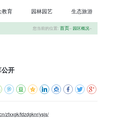
众教育
园林园艺
生态旅游
您当前的位置:
–
园区概况
–
首页
算公开
.cn/zfxxgk/fdzdgknr/ysjs/