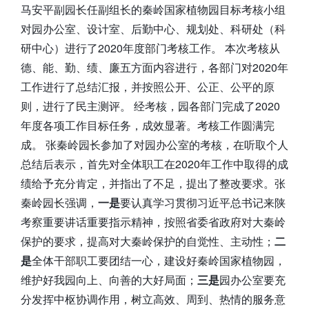
马安平副园长任副组长的秦岭国家植物园目标考核小组
对园办公室、设计室、后勤中心、规划处、科研处（科
研中心）进行了2020年度部门考核工作。 本次考核从
德、能、勤、绩、廉五方面内容进行，各部门对2020年
工作进行了总结汇报，并按照公开、公正、公平的原
则，进行了民主测评。 经考核，园各部门完成了2020
年度各项工作目标任务，成效显著。考核工作圆满完
成。 张秦岭园长参加了对园办公室的考核，在听取个人
总结后表示，首先对全体职工在2020年工作中取得的成
绩给予充分肯定，并指出了不足，提出了整改要求。张
秦岭园长强调，
一是
要认真学习贯彻习近平总书记来陕
考察重要讲话重要指示精神，按照省委省政府对大秦岭
保护的要求，提高对大秦岭保护的自觉性、主动性；
二
是
全体干部职工要团结一心，建设好秦岭国家植物园，
维护好我园向上、向善的大好局面；
三是
园办公室要充
分发挥中枢协调作用，树立高效、周到、热情的服务意