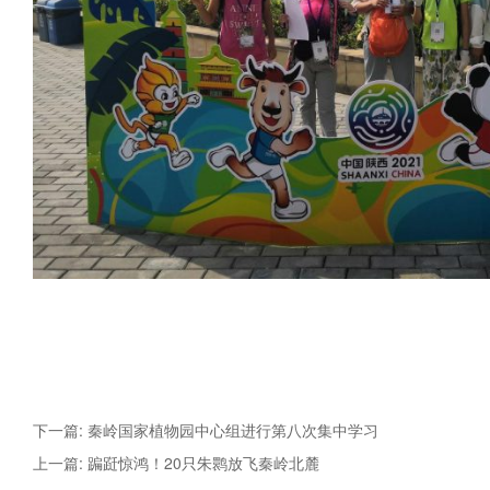
下一篇: 秦岭国家植物园中心组进行第八次集中学习
上一篇: 蹁跹惊鸿！20只朱鹮放飞秦岭北麓