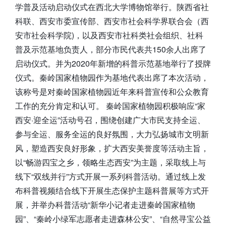
学普及活动启动仪式在西北大学博物馆举行。陕西省社
科联、西安市委宣传部、西安市社会科学界联合会（西
安市社会科学院)，以及西安市社科类社会组织、社科
普及示范基地负责人，部分市民代表共150余人出席了
启动仪式。并为2020年新增的科普示范基地举行了授牌
仪式。秦岭国家植物园作为基地代表出席了本次活动，
该称号是对秦岭国家植物园近年来科普宣传和公众教育
工作的充分肯定和认可。 秦岭国家植物园积极响应“家
西安·迎全运”活动号召，围绕创建广大市民支持全运、
参与全运、服务全运的良好氛围，大力弘扬城市文明新
风，塑造西安良好形象，扩大西安美誉度等活动主旨，
以“畅游四宝之乡，领略生态西安”为主题，采取线上与
线下“双线并行”方式开展一系列科普活动。通过线上发
布科普视频结合线下开展生态保护主题科普展等方式开
展，并举办科普活动“新华小记者走进秦岭国家植物
园”、“秦岭小绿军志愿者走进森林公安”、“自然寻宝公益