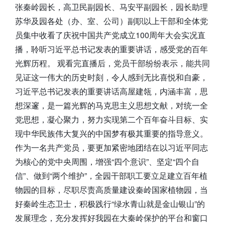
张秦岭园长，高卫民副园长、马安平副园长，园长助理
苏华及园各处（办、室、公司）副职以上干部和全体党
员集中收看了庆祝中国共产党成立100周年大会实况直
播，聆听习近平总书记发表的重要讲话，感受党的百年
光辉历程。 观看完直播后，党员干部纷纷表示，能共同
见证这一伟大的历史时刻，令人感到无比喜悦和自豪，
习近平总书记发表的重要讲话高屋建瓴，内涵丰富，思
想深邃，是一篇光辉的马克思主义思想文献，对统一全
党思想，凝心聚力，努力实现第二个百年奋斗目标、实
现中华民族伟大复兴的中国梦有极其重要的指导意义。
作为一名共产党员，要更加紧密地团结在以习近平同志
为核心的党中央周围，增强“四个意识”、坚定“四个自
信”、做到“两个维护”，全园干部职工要立足建立百年植
物园的目标，尽职尽责高质量建设秦岭国家植物园，当
好秦岭生态卫士，积极践行“绿水青山就是金山银山”的
发展理念，充分发挥好我园在大秦岭保护的平台和窗口