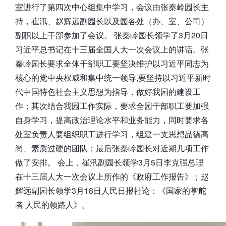
室进行了第四次中心组集中学习，会议由张秦岭园长主
持，崔汛、赵辉远副园长以及园各处（办、室、公司）
副职以上干部参加了会议。 张秦岭园长领学了3月20日
习近平总书记在十三届全国人大一次会议上的讲话。张
秦岭园长要求全体干部职工要坚决维护以习近平同志为
核心的党中央权威和集中统一领导,要坚持以习近平新时
代中国特色社会主义思想为指导，做好我园的建设工
作；其次结合我园工作实际，要求全园干部职工要加强
自身学习，提高政治理论水平和业务能力，同时要求各
处室负责人要组织职工进行学习，组建一支思想品德高
尚、素质过硬的团队；最后张秦岭园长对近期几项工作
做了安排。 会上，崔汛副园长领学3月5日李克强总理
在十三届人大一次会议上所作的《政府工作报告》；赵
辉远副园长领学3月18日人民日报社论：《国家的掌舵
者 人民的领路人》。