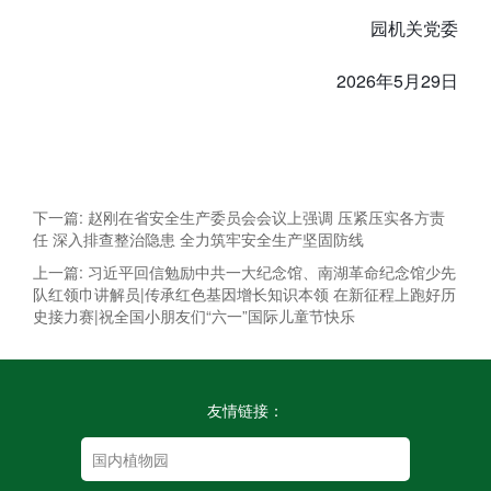
园机关党委
2026年5月29日
下一篇: 赵刚在省安全生产委员会会议上强调 压紧压实各方责
任 深入排查整治隐患 全力筑牢安全生产坚固防线
上一篇: 习近平回信勉励中共一大纪念馆、南湖革命纪念馆少先
队红领巾讲解员|传承红色基因增长知识本领 在新征程上跑好历
史接力赛|祝全国小朋友们“六一”国际儿童节快乐
友情链接：