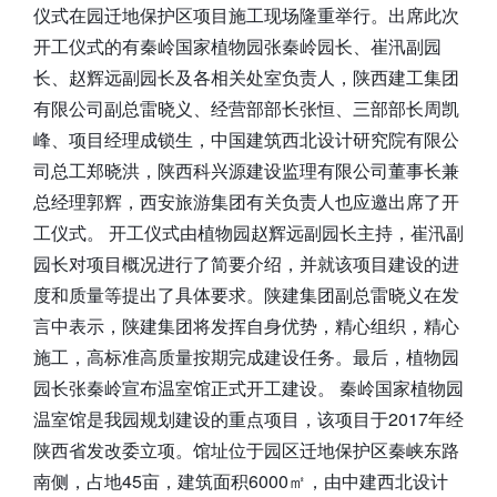
仪式在园迁地保护区项目施工现场隆重举行。出席此次
开工仪式的有秦岭国家植物园张秦岭园长、崔汛副园
长、赵辉远副园长及各相关处室负责人，陕西建工集团
有限公司副总雷晓义、经营部部长张恒、三部部长周凯
峰、项目经理成锁生，中国建筑西北设计研究院有限公
司总工郑晓洪，陕西科兴源建设监理有限公司董事长兼
总经理郭辉，西安旅游集团有关负责人也应邀出席了开
工仪式。 开工仪式由植物园赵辉远副园长主持，崔汛副
园长对项目概况进行了简要介绍，并就该项目建设的进
度和质量等提出了具体要求。陕建集团副总雷晓义在发
言中表示，陕建集团将发挥自身优势，精心组织，精心
施工，高标准高质量按期完成建设任务。最后，植物园
园长张秦岭宣布温室馆正式开工建设。 秦岭国家植物园
温室馆是我园规划建设的重点项目，该项目于2017年经
陕西省发改委立项。馆址位于园区迁地保护区秦峡东路
南侧，占地45亩，建筑面积6000㎡，由中建西北设计