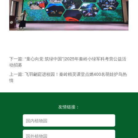
下一篇: “童心向党 筑绿中国”|2025年秦岭小绿军科考营公益活
动招募
上一篇: 飞羽翩跹进校园！秦岭精灵课堂点燃400名萌娃护鸟热
情
友情链接：