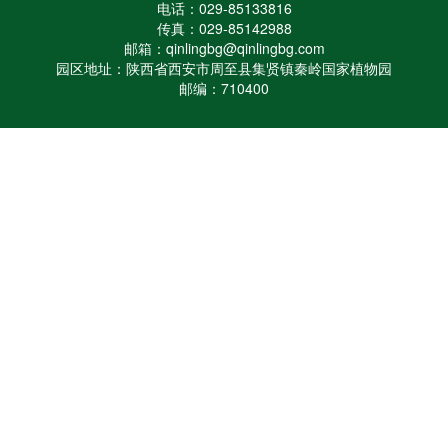
电话：029-85133816
传真：029-85142988
邮箱：qinlingbg@qinlingbg.com
园区地址：陕西省西安市周至县集贤镇秦岭国家植物园
邮编：710400