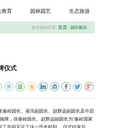
众教育
园林园艺
生态旅游
您当前的位置:
–
园区概况
–
首页
牌仪式
。张秦岭园长、崔汛副园长、赵辉远副园长及中层
布揭牌，张秦岭园长、赵辉远副园长为“秦岭国家
职工共同见证了这一历史时刻。 仪式结束后，