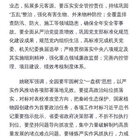
业态，拓展多元客源。要压实安全管控责任，持续巩固
“五乱”整治，强化有害生物、外来物种防控；全覆盖排
查防汛、防火、施工等领域隐患，确保全年安全零事
故。要全面从严治党提质增效，巩固党支部标准化规范
化建设成果，规范党内组织生活，高标准完成机关党
委、机关纪委换届选举；严格贯彻落实中央八项规定及
其实施细则精神，强化重点领域廉政监督；完善内控管
理、项目建设、绩效考核制度体系。
姚晓军强调，全园要牢固树立“一盘棋”思想，以严
实作风推动各项部署落地见效。要提高政治站位抓落
实，对标对表校准攻坚方向，把秦岭生态保护、国家植
物园创建作为首要政治任务，各项工作对标习近平总书
记重要指示批示、省委省政府决策部署，不折不扣执行
到位。要坚持问题导向抓攻坚，集中力量破解制约高质
量发展的堵点难点问题。要锤炼严实作风抓执行，力戒