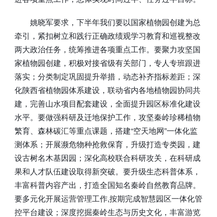
姚晓军要求，下半年我们要以国家植物园创建为总
牵引，紧扣树立和践行正确政绩观学习教育和巡视整改
两大政治任务，统筹推进各项重点工作。要聚力攻坚国
家植物园创建，积极对接省级有关部门，专人专班跟进
落实；分类制定巩固提升举措，动态补齐指标差距；深
化陕西省植物园体系建设，联动省内各地植物园协同共
建，完善山水项目配套建设，全面提升园区标准化建设
水平。要做强科研及迁地保护工作，攻坚秦岭珍稀植物
繁育、森林碳汇等重点课题，搭建“空天地网”一体化监
测体系；开展濒危物种抢救保育，升级打造专类园，建
设古树名木基因园；深化高校联合科研攻关，在科研成
果和人才队伍建设取得新突破。要升级生态科普体系，
丰富科普内容产出，打造全国知名秦岭自然教育品牌。
要多元化开展运营管理工作,按期完成智慧园区一体化管
控平台建设；深度挖掘秦岭生态与历史文化，丰富游览