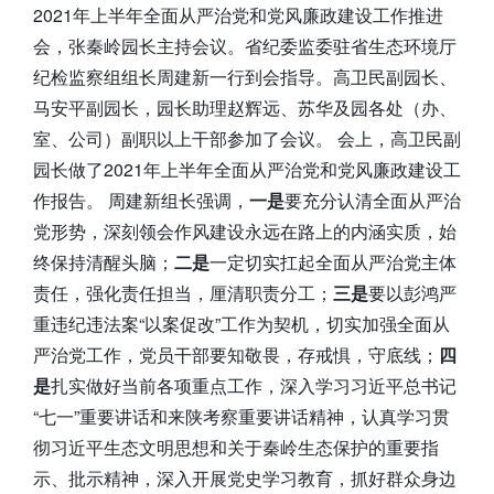
2021年上半年全面从严治党和党风廉政建设工作推进
会，张秦岭园长主持会议。省纪委监委驻省生态环境厅
纪检监察组组长周建新一行到会指导。高卫民副园长、
马安平副园长，园长助理赵辉远、苏华及园各处（办、
室、公司）副职以上干部参加了会议。 会上，高卫民副
园长做了2021年上半年全面从严治党和党风廉政建设工
作报告。 周建新组长强调，
一是
要充分认清全面从严治
党形势，深刻领会作风建设永远在路上的内涵实质，始
终保持清醒头脑；
二是
一定切实扛起全面从严治党主体
责任，强化责任担当，厘清职责分工；
三是
要以彭鸿严
重违纪违法案“以案促改”工作为契机，切实加强全面从
严治党工作，党员干部要知敬畏，存戒惧，守底线；
四
是
扎实做好当前各项重点工作，深入学习习近平总书记
“七一”重要讲话和来陕考察重要讲话精神，认真学习贯
彻习近平生态文明思想和关于秦岭生态保护的重要指
示、批示精神，深入开展党史学习教育，抓好群众身边