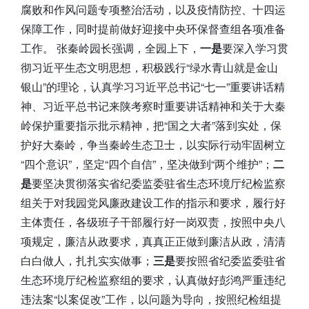
腐败和作风问题专项整治活动，以及疫情防控、十四运
保障工作，同时提前做好迎接中央环保督查组各项准备
工作。 张秦岭园长强调，全园上下，
一是
要深入学习贯
彻习近平生态文明思想，积极践行“绿水青山就是金山
银山”的理论，认真学习习近平总书记“七一”重要讲话精
神、习近平总书记来陕考察时重要讲话精神和关于大秦
岭保护重要指示批示精神，把“国之大者”落到实处，保
护好大秦岭，争当秦岭生态卫士，以实际行动牢固树立
“四个意识”，坚定“四个自信”，坚决做到“两个维护”；
二
是
要坚决贯彻落实省纪委监委驻省生态环境厅纪检监察
组关于对我园党风廉政建设工作的指示和要求，履行好
主体责任，各级班子干部履行好一岗双责，按照中央八
项规定，廉洁从政要求，真真正正做到廉洁从政，清清
白白做人，扎扎实实做事；
三是
要按照省纪委监委驻省
生态环境厅纪检监察组的要求，认真做好彭鸿严重违纪
违法案“以案促改”工作，以问题为导向，按照纪检组提