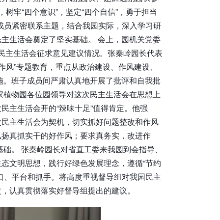
树牢“四个意识”，坚定“四个自信”，勇于担当
成员紧密联系主题，结合我园实际，深入学习研
主生活会奠定了坚实基础。 会上，园机关党委
度民主生活会征求意见建议情况。张秦岭园长代表
作风”专题教育，重点从政治建设、作风建设、
施。班子成员间严肃认真地开展了批评和自我批
家植物园各位园领导对这次民主生活会在思想上
民主生活会开的“辣味十足”值得肯定。他强
次民主生活会为契机，切实抓好问题整改和作风
弘扬真抓实干的好作风；要求真务实，改进作
基础。 张秦岭园长对省直工委来我园到会指导、
态文明思想，践行好绿色发展理念，遵循“节约
口、平台和抓手。将高度重视督导组对我园民主
改，认真贯彻落实好督导组提出的建议。