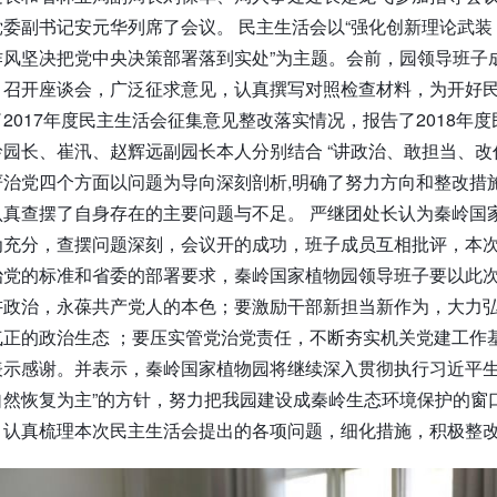
委副书记安元华列席了会议。 民主生活会以“强化创新理论武装，
作风坚决把党中央决策部署落到实处”为主题。会前，园领导班子
，召开座谈会，广泛征求意见，认真撰写对照检查材料，为开好民
2017年度民主生活会征集意见整改落实情况，报告了2018年
园长、崔汛、赵辉远副园长本人分别结合 “讲政治、敢担当、改
严治党四个方面以问题为导向深刻剖析,明确了努力方向和整改措
认真查摆了自身存在的主要问题与不足。 严继团处长认为秦岭国
充分，查摆问题深刻，会议开的成功，班子成员互相批评，本次
治党的标准和省委的部署要求，秦岭国家植物园领导班子要以此
讲政治，永葆共产党人的本色；要激励干部新担当新作为，大力
正的政治生态 ；要压实管党治党责任，不断夯实机关党建工作
表示感谢。并表示，秦岭国家植物园将继续深入贯彻执行习近平生
自然恢复为主”的方针，努力把我园建设成秦岭生态环境保护的窗
。认真梳理本次民主生活会提出的各项问题，细化措施，积极整