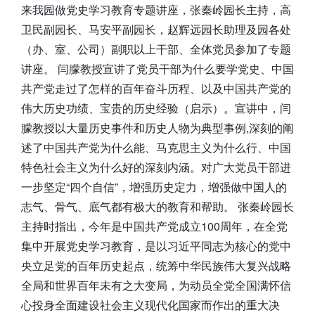
来我园做党史学习教育专题讲座，张秦岭园长主持，高
卫民副园长、马安平副园长，赵辉远园长助理及园各处
（办、室、公司）副职以上干部、全体党员参加了专题
讲座。 闫朦教授宣讲了党员干部为什么要学党史、中国
共产党走过了怎样的百年奋斗历程、以及中国共产党的
伟大历史功绩、宝贵的历史经验（启示）。宣讲中，闫
朦教授以大量历史事件和历史人物为典型事例,深刻的阐
述了中国共产党为什么能、马克思主义为什么行、中国
特色社会主义为什么好的深刻内涵。对广大党员干部进
一步坚定“四个自信”，增强历史定力，增强做中国人的
志气、骨气、底气都有极大的教育和帮助。 张秦岭园长
主持时指出，今年是中国共产党成立100周年，在全党
集中开展党史学习教育，是以习近平同志为核心的党中
央立足党的百年历史起点，统筹中华民族伟大复兴战略
全局和世界百年未有之大变局，为动员全党全国满怀信
心投身全面建设社会主义现代化国家而作出的重大决