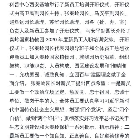
科普中心西安基地举行了新员工培训开班仪式。开班仪
式由高卫民副园长主持，张秦岭园长、马安平副园长、
赵辉远园长助理、苏华园长助理、园各（处、办、室）
负责人及新员工参加了开班仪式。 马安平副园长介绍了
秦岭国家植物园 2020 年度新员工入职培训安排。 开班
仪式上，张秦岭园长代表园领导班子和全体员工热烈欢
迎新员工加入秦岭国家植物园，就我园历史沿革、组织
架构、职能职责、人员构成、园区建设发展和“惟精惟
一，允功厥囿，诚致良知，立园百年”建园理念做了全
面介绍。 张秦岭园长对新员工提出四点希望：
一是
新员
工要做一个政治立场坚定、热爱党、忠于祖国、忠诚于
单位、敬岗干事的人；全体员工要认真学习习近平新时
代中国特色社会主义思想，增强“四个意识”、坚定“四个
自信”、做到“两个维护”；贯彻落实好习近平总书记关于
生态文明建设和大秦岭保护一系列批示、指示精神；
二
是
新员工要做一个知良知、正直善良、良好道德修养的