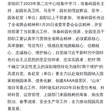
室组织了2023年第二次中心组集中学习，张秦岭园长主
持，副园长高卫民、马安平，园长助理赵辉远、苏华，
园各处室（单位）副职以上干部参加。 张秦岭园长传达
了全省两会精神和1月20日省委常委会会议精神，并安
排部署了当前重点工作。 张秦岭园长强调，全园党员干
部职工要认真学习贯彻全省两会精神，必须紧跟核心、
高举旗帜、笃信笃行，情感自发地拥戴核心、信赖核
心、忠诚核心、维护核心，自觉做习近平新时代中国特
色社会主义思想的坚定信仰者、忠实实践者，把对“两
个确立”决定性意义的深刻领悟转化为做到“两个维护”的
高度自觉。各处室（单位）要全力以赴做好我园纳入国
家植物园体系、债务化解、创建AAAA级景区、“山水”
项目等重点工作。同时做实好2022年目标责任考核、科
研科普、运营管理、上级部门来园植树的筹备、病虫害
防治、春季浇灌、安全生产等工作，全力推动我园高质
量发展。