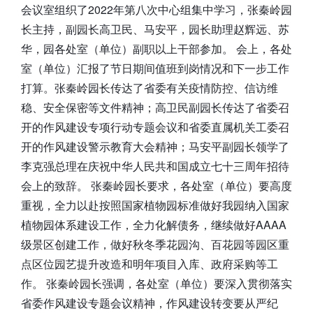
会议室组织了2022年第八次中心组集中学习，张秦岭园
长主持，副园长高卫民、马安平，园长助理赵辉远、苏
华，园各处室（单位）副职以上干部参加。 会上，各处
室（单位）汇报了节日期间值班到岗情况和下一步工作
打算。张秦岭园长传达了省委有关疫情防控、信访维
稳、安全保密等文件精神；高卫民副园长传达了省委召
开的作风建设专项行动专题会议和省委直属机关工委召
开的作风建设警示教育大会精神；马安平副园长领学了
李克强总理在庆祝中华人民共和国成立七十三周年招待
会上的致辞。 张秦岭园长要求，各处室（单位）要高度
重视，全力以赴按照国家植物园标准做好我园纳入国家
植物园体系建设工作，全力化解债务，继续做好AAAA
级景区创建工作，做好秋冬季花园沟、百花园等园区重
点区位园艺提升改造和明年项目入库、政府采购等工
作。 张秦岭园长强调，各处室（单位）要深入贯彻落实
省委作风建设专题会议精神，作风建设转变要从严纪