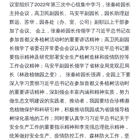
议室组织了2022年第三次中心组集中学习，张秦岭园长
主持会议，高卫民副园长、马安平副园长，园长助理赵
辉远、苏华，园各处（办、室、公司）副职以上干部参
加了会议。 会上，张秦岭园长传领学了习近平总书记在
参加首都义务植树活动时的重要讲话精神；高卫民副园
长领学了省委召开常委会会议认真学习习近平总书记重
要指示精神及研究部署安全生产植树造林和疫情防控等
工作会议精神；马安平副园长领学了省林业局党双忍局
长《林政植物园之变》。 张秦岭园长强调，全园上下要
深入学习贯彻习近平总书记在参加首都义务植树活动时
的重要讲话精神，深刻领会丰富内涵和精神实质，努力
做生态文明建设的实践者、推动者，我园要结合珍稀濒
危植物保护和科研引种，积极推动我园成为省级领导植
树绿化基地的工作；同时要认真学习习近平总书记关于
安全生产工作的重要指示精神和李克强总理批示精神，
统筹做好安全生产、疫情防控工作、森林防火工作，坚