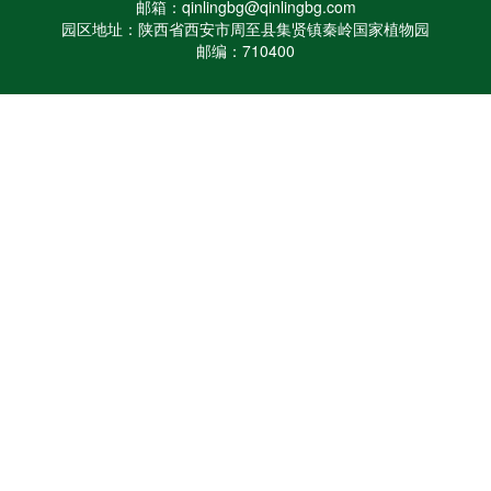
邮箱：qinlingbg@qinlingbg.com
园区地址：陕西省西安市周至县集贤镇秦岭国家植物园
邮编：710400