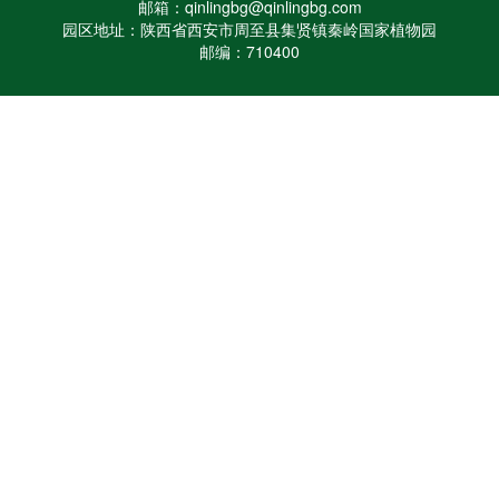
邮箱：qinlingbg@qinlingbg.com
园区地址：陕西省西安市周至县集贤镇秦岭国家植物园
邮编：710400