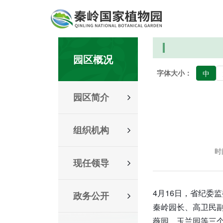
园区概况
字体大小：
中
园区简介
组织机构
时间
现任领导
4月16日，省纪委
政务公开
秦岭园长、高卫民
薇园、玉兰园等三