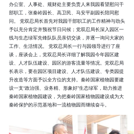
办公室、人事处、规财处主要负责人来我园看望慰问干
部职工，张秦岭园长、高卫民、马安平副园长陪同慰
问。 党双忍局长首先对我园干部职工的工作精神与劲头
予以充分肯定并预祝节日问候；党双忍局长深入园区一
线与生态绿军先锋队队员亲切交谈，并逐一询问大家的
工作、生活情况。 党双忍局长一行与园领导进行了座
谈，座谈会上，党双忍局长详细了解我园今年园区建
设、人才队伍建设、园区的游客流量等情况。党双忍局
长表示，要在园区项目建设、人才队伍建设、专类园提
升改造等方面予以全方位的支持。秦岭国家植物园要建
设一支“政治强、业务精、形象好”生态绿军，助力推进
秦岭国家植物园建设，为把秦岭国家植物园建设成为大
秦岭保护的示范基地和一流植物园而继续奋斗。