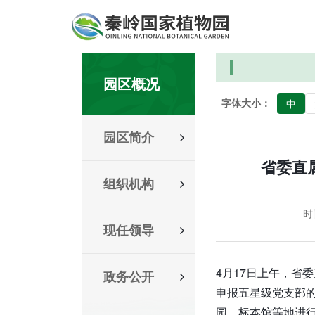
园区概况
字体大小：
中
园区简介
省委直
组织机构
时间
现任领导
4月17日上午，省
政务公开
申报五星级党支部
园、标本馆等地进