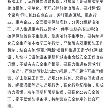
各项工作，诚恳接受监督检视，对反馈问题要逐项制定
整改措施，清单化、闭环式抓好整改落实。要对标“四
个聚焦”同步抓好自查自改，紧盯重点区域、重点行
业、重点企业，全面摸清风险底数，分类分级精准治
理，深入推进重点行业领域“一件事”全链条安全整治，
确保风险管住不生隐患、隐患治好不生事故。要持续深
化安全生产治本攻坚三年行动，严格落实双重预防工作
机制，结合实施“两重”“两新”项目和推进国家“六张网”建
设，加快老旧设施设备更新和城市生命线安全工程改造
升级，不断夯实安全生产根基。要强力推进各领域“打
非治违”，严查监管执法“放水”问题，严打超许可生产经
营、矿山隐蔽工作面、违规分包转包、恶意造假逃避监
管、瞒报谎报等违法违规行为，强化行刑纪衔接，形成
有力震慑。端午假期和暑期临近，要强化公共安全管
理，毫不松懈防汛备汛，持续营造安全稳定的社会环
境。