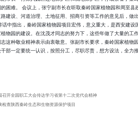
到的困难。 会议上，张宁副市长在听取秦岭国家植物园和周至县
道路建设、河道治理、土地征用、招商引资等工作的意见后，做
在讲话中指出，秦岭国家植物园项目宏伟，意义重大，是西安建设
家植物园的建设。在沈茂才同志的努力下，这些年做了大量的工
同志这种敬业精神表示由衷敬意。张副市长要求，秦岭国家植物
级干部一定要统一认识，按照分工，尽职尽责，想方设法，全力
物园召开全园职工大会传达学习省第十二次党代会精神
来陕检查陕西秦岭生态和生物资源保护项目