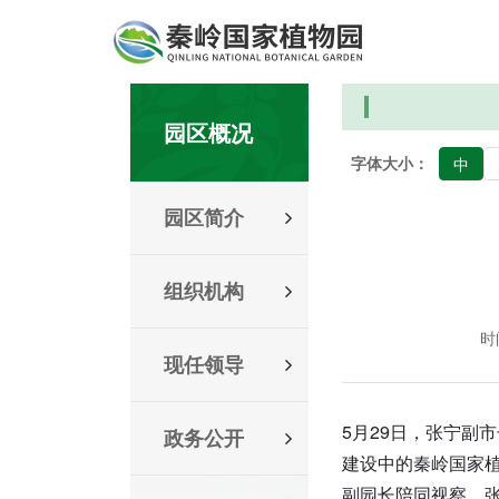
园区概况
字体大小：
中
园区简介
组织机构
时间
现任领导
5月29日，张宁副
政务公开
建设中的秦岭国家
副园长陪同视察。