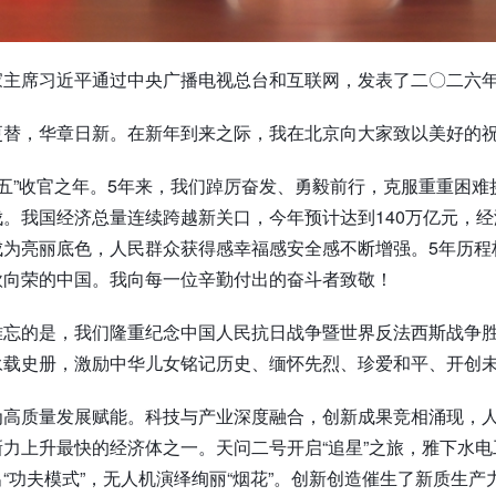
家主席习近平通过中央广播电视总台和互联网，发表了二〇二六
更替，华章日新。在新年到来之际，我在北京向大家致以美好的
十四五”收官之年。5年来，我们踔厉奋发、勇毅前行，克服重重困
。我国经济总量连续跨越新关口，今年预计达到140万亿元，
成为亮丽底色，人民群众获得感幸福感安全感不断增强。5年历程
欣向荣的中国。我向每一位辛勤付出的奋斗者致敬！
难忘的是，我们隆重纪念中国人民抗日战争暨世界反法西斯战争胜
永载史册，激励中华儿女铭记历史、缅怀先烈、珍爱和平、开创
为高质量发展赋能。科技与产业深度融合，创新成果竞相涌现，
力上升最快的经济体之一。天问二号开启“追星”之旅，雅下水
“功夫模式”，无人机演绎绚丽“烟花”。创新创造催生了新质生