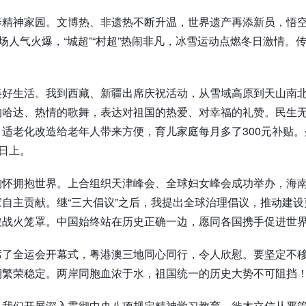
养精神家园。文博热、非遗热不断升温，世界遗产再添新员，悟
市场人气火爆，“城超”“村超”热闹非凡，冰雪运动点燃冬日激情
美好生活。我到西藏、新疆出席庆祝活动，从雪域高原到天山南
的哈达、热情的歌舞，表达对祖国的热爱、对幸福的礼赞。民生
适老化改造给老年人带来方便，育儿家庭每月多了300元补贴。
蒸日上。
胸怀拥抱世界。上合组织天津峰会、全球妇女峰会成功举办，海
自主贡献。继“三大倡议”之后，我提出全球治理倡议，推动建
被战火笼罩。中国始终站在历史正确一边，愿同各国携手促进世
席了全运会开幕式，粤港澳三地同心同行，令人欣慰。要坚定不移
期繁荣稳定。两岸同胞血浓于水，祖国统一的历史大势不可阻挡
。我们开展深入贯彻中央八项规定精神学习教育，徙木立信从严