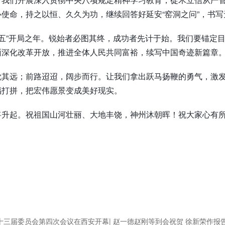
使命，持之以恒、久久为功，继续回答好延安“窑洞之问”，书
十五五”开局之年。锐始者必图其终，成功者先计于始。我们要锚
面深化改革开放，推进全体人民共同富裕，续写中国奇迹新篇章
觉其远；前路迢迢，阔步而行。让我们拿出跃马扬鞭的勇气，激
福打拼，把宏伟愿景变成美好现实。
将升起。祝祖国山河壮丽、大地丰饶，神州沐朝晖！祝大家心有
第十三届委员会第四次会议在西安开幕| 赵一德赵刚等到会祝贺 徐新荣作报