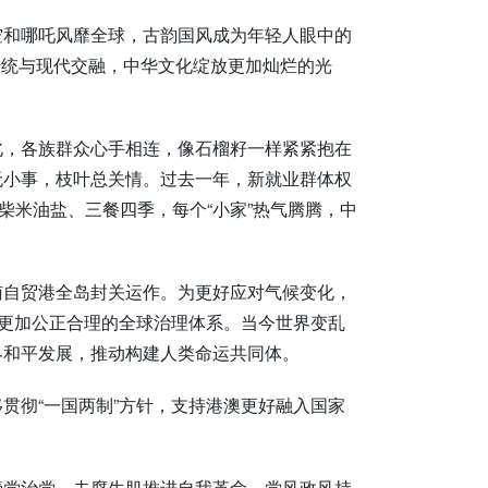
空和哪吒风靡全球，古韵国风成为年轻人眼中的
。传统与现代交融，中华文化绽放更加灿烂的光
北，各族群众心手相连，像石榴籽一样紧紧抱在
无小事，枝叶总关情。过去一年，新就业群体权
柴米油盐、三餐四季，每个“小家”热气腾腾，中
南自贸港全岛封关运作。为更好应对气候变化，
设更加公正合理的全球治理体系。当今世界变乱
界和平发展，推动构建人类命运共同体。
贯彻“一国两制”方针，支持港澳更好融入国家
！
管党治党，去腐生肌推进自我革命，党风政风持