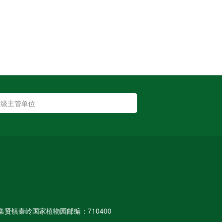
集贤镇秦岭国家植物园
邮编：710400