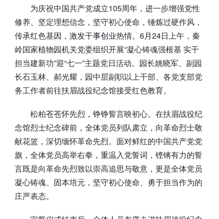
为庆祝中国共产党成立105周年，进一步增强党性
修养、坚定理想信念，坚守初心使命，锤炼过硬作风，
传承红色基因，激发干事创业热情。6月24日上午，秦
岭国家植物园机关党委组织开展“凝心铸魂强根基 实干
担当建新功”迎“七一”主题党日活动。园长姚晓军、副园
长石玉林、郝光耀，园中层副职以上干部、各党支部党
务工作者前往扶眉战役纪念馆接受红色教育。
松柏苍苍怀先烈，铮铮誓言映初心。在扶眉战役纪
念馆烈士纪念碑前，全体党员列队肃立，向革命烈士敬
献花篮，深切缅怀革命先烈。面对鲜红的中国共产党党
旗，全体党员高举右拳，重温入党誓词，铿锵有力的誓
言既是向革命先烈致以崇高追思与敬意，更是全体党员
凝心铸魂、固本培元，坚守初心使命、勇于担当作为的
庄严表态。