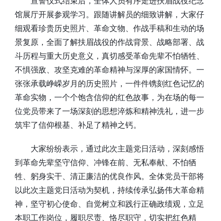
宣誓仪式结束后，全体人员有序走进扶眉战役纪念
馆展厅开展参观学习。跟随讲解员的细致讲解，大家仔
细观看珍贵历史照片、革命文物、作战手稿和生动的场
景复原，全面了解扶眉战役的作战背景、战略部署、战
斗历程与重大历史意义，真切感受革命先辈不怕牺牲、
不惧强敌、攻坚克难的革命精神与深厚的家国情怀。一
张张承载峥嵘岁月的历史照片，一件件镌刻红色记忆的
革命实物，一个个饱含信仰的红色故事，为在场的每一
位党员带来了一场深刻的思想淬炼和精神洗礼，进一步
筑牢了信仰根基、补足了精神之钙。
大家纷纷表示，通过此次主题党日活动，深刻感悟
到革命先辈坚守信仰、冲锋在前、无私奉献、不怕牺
牲、躬身实干、清正廉洁的优良作风。全体党员干部将
以此次主题党日活动为契机，持续传承弘扬伟大革命精
神，坚守初心使命、自觉树立和践行正确政绩观，立足
本职工作岗位，履职尽责、恪尽职守，切实把红色精