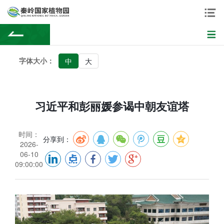
字体大小：
中
大
习近平和彭丽媛参谒中朝友谊塔
时间：
分享到：
2026-
06-10
09:00:00