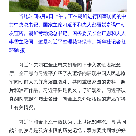
当地时间6月9日上午，正在朝鲜进行国事访问的中
共中央总书记、国家主席习近平和夫人彭丽媛参谒中朝
友谊塔。朝鲜劳动党总书记、国务委员长金正恩和夫人
李雪主陪同。这是习近平整理花篮缎带。新华社记者 谢
环驰 摄
习近平夫妇在金正恩夫妇陪同下步入友谊塔纪念
厅。金正恩向习近平介绍了友谊塔内展现中国人民志愿
军同朝鲜人民并肩浴血战斗、共同重建家园的史料、照
片和油画作品。习近平驻足良久，仔细观看。习近平认
真翻阅志愿军烈士名册，向金正恩介绍牺牲的志愿军将
士有关情况。
习近平和金正恩一致认为，上世纪50年代中朝共同
战斗的岁月是双方永恒的历史记忆，双方要共同维护好