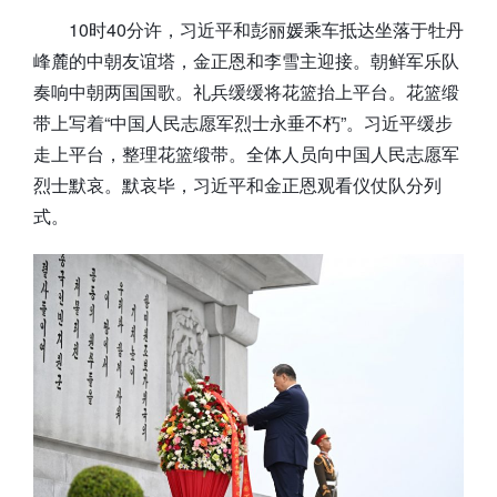
10时40分许，习近平和彭丽媛乘车抵达坐落于牡丹
峰麓的中朝友谊塔，金正恩和李雪主迎接。朝鲜军乐队
奏响中朝两国国歌。礼兵缓缓将花篮抬上平台。花篮缎
带上写着“中国人民志愿军烈士永垂不朽”。习近平缓步
走上平台，整理花篮缎带。全体人员向中国人民志愿军
烈士默哀。默哀毕，习近平和金正恩观看仪仗队分列
式。