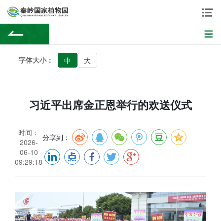
字体大小：
中
大
习近平出席金正恩举行的欢送仪式
时间：
分享到：
2026-
06-10
09:29:18