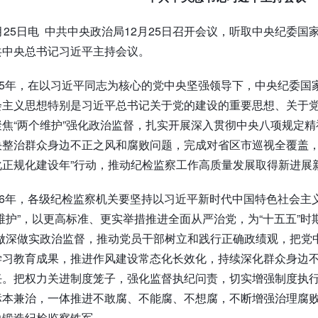
月25日电 中共中央政治局12月25日召开会议，听取中央纪委国
共中央总书记习近平主持会议。
25年，在以习近平同志为核心的党中央坚强领导下，中央纪委
会主义思想特别是习近平总书记关于党的建设的重要思想、关于
焦“两个维护”强化政治监督，扎实开展深入贯彻中央八项规定
决整治群众身边不正之风和腐败问题，完成对省区市巡视全覆盖，
化正规化建设年”行动，推动纪检监察工作高质量发展取得新进展
26年，各级纪检监察机关要坚持以习近平新时代中国特色社会主
维护”，以更高标准、更实举措推进全面从严治党，为“十五五”时
务做深做实政治监督，推动党员干部树立和践行正确政绩观，把党
学习教育成果，推进作风建设常态化长效化，持续深化群众身边
任。把权力关进制度笼子，强化监督执纪问责，切实增强制度执
标本兼治，一体推进不敢腐、不能腐、不想腐，不断增强治理腐
力锻造纪检监察铁军。