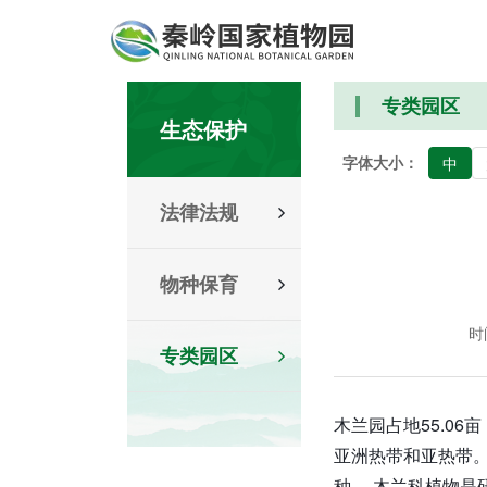
专类园区
生态保护
字体大小：
中
法律法规
物种保育
时间
专类园区
木兰园占地55.0
亚洲热带和亚热带。
种。 木兰科植物