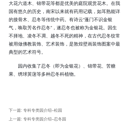
大花六道木、锦带花等都是优美的庭院观赏花木。在我
国有悠久的历史，南宋以来就有药用记载，如耳熟能详
的接骨木、忍冬等传统中药。有诗云“蓬门不识金银
气，唤取芳名作忍冬”，遂忍冬也被称为金银花。因生
不择地、凌冬不凋、越冬不死的精神，在古代忍冬纹常
被用做佛教装饰、艺术装饰，是敦煌壁画装饰图案中最
典型的艺术符号。
园内收集了忍冬（即为金银花）、锦带花、苦糖
果、绣球荚蒾等多种忍冬科植物。
下一篇: 专科专类园介绍–松园
上一篇: 专科专类园介绍–忍冬园