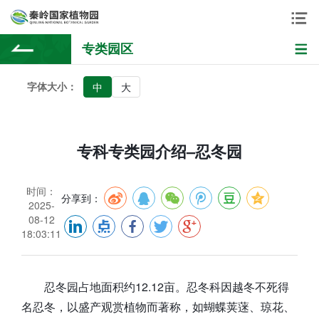
专类园区
字体大小：
中
大
专科专类园介绍–忍冬园
时间：
分享到：
2025-
08-12
18:03:11
忍冬园占地面积约12.12亩。忍冬科因越冬不死得
名忍冬，以盛产观赏植物而著称，如蝴蝶荚蒾、琼花、