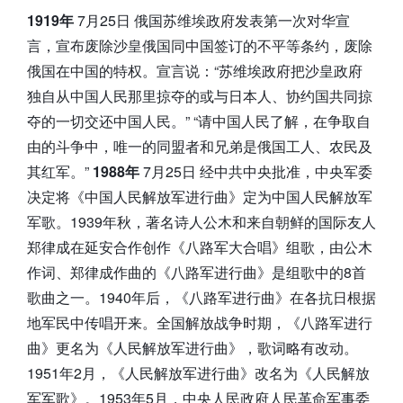
1919年
7月25日 俄国苏维埃政府发表第一次对华宣
言，宣布废除沙皇俄国同中国签订的不平等条约，废除
俄国在中国的特权。宣言说：“苏维埃政府把沙皇政府
独自从中国人民那里掠夺的或与日本人、协约国共同掠
夺的一切交还中国人民。” “请中国人民了解，在争取自
由的斗争中，唯一的同盟者和兄弟是俄国工人、农民及
其红军。”
1988年
7月25日 经中共中央批准，中央军委
决定将《中国人民解放军进行曲》定为中国人民解放军
军歌。1939年秋，著名诗人公木和来自朝鲜的国际友人
郑律成在延安合作创作《八路军大合唱》组歌，由公木
作词、郑律成作曲的《八路军进行曲》是组歌中的8首
歌曲之一。1940年后，《八路军进行曲》在各抗日根据
地军民中传唱开来。全国解放战争时期，《八路军进行
曲》更名为《人民解放军进行曲》，歌词略有改动。
1951年2月，《人民解放军进行曲》改名为《人民解放
军军歌》。1953年5月，中央人民政府人民革命军事委