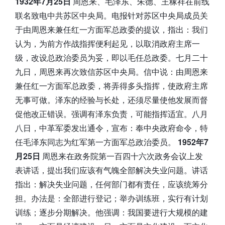
1932年7月25日
周恩来、毛泽东、朱德、王稼祥在前线
联名致电中共苏区中央局。电报针对苏区中央局成员关
于由周恩来兼任红一方面军总政委的提议，指出：我们
认为，为前方作战指挥便利起见，以取消政府主席一
级，改设总政治委员为妥，即以毛任总政委。七月二十
九日，周恩来再次致信苏区中央局。信中说：由周恩来
兼任红一方面军总政委，将弄得多头指挥，使政府主席
无事可做。泽东的经验与长处，还须尽量使他发展而督
促他改正错误。强调有泽东负责，可能指挥适宜。八月
八日，中革军委发出通令，宣布：奉中央政府命令，特
任毛泽东同志为红军第一方面军总政治委员。
1952年7
月25日
周恩来在政务院第一百四十六次政务会议上发
表讲话，提出我们应该有气魄全部解决失业问题。讲话
指出：解决失业问题，任何部门都有责任，应该统筹分
担。办法是：全部进行登记；举办训练班，实行有计划
训练；逐步分期解决。他强调：我国要进行大规模的建