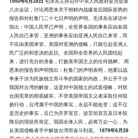
1950年6月28日
毛泽东主持召开中央人民政府委员会第
八次会议，讨论周恩来关于朝鲜内战爆发后国际形势的
报告和对杜鲁门二十七日声明的声明。毛泽东在讲话中
指出：中国人民早已声明，全世界各国的事务应由各国
人民自己来管，亚洲的事务应由亚洲人民自己来管，而
不应由美国来管。美国对亚洲的侵略，只能引起亚洲人
民广泛的和坚决的反抗。全国和全世界的人民团结起
来，进行充分的准备，打败美帝国主义的任何挑衅。 周
恩来的报告和声明指出：杜鲁门的声明表明，他要以战
争来干涉为民族独立而斗争的国家的内政，并公开干涉
我国对台湾的解放，这是对中国领土的武装侵略，对联
合国宪章的彻底破坏。不管美国帝国主义者采取任何阻
挠行动，台湾属于中国的事实，永远不能改变；这不仅
是历史的事实，且已为开罗宣言、波茨坦宣言及日本投
降后的现状所肯定。我国全体人民，必将万众一心，为
从美国侵略者手中解放台湾而奋斗到底。
1979年6月28