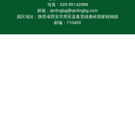
传真：029-85142988
邮箱：qinlingbg@qinlingbg.com
园区地址：陕西省西安市周至县集贤镇秦岭国家植物园
邮编：710400