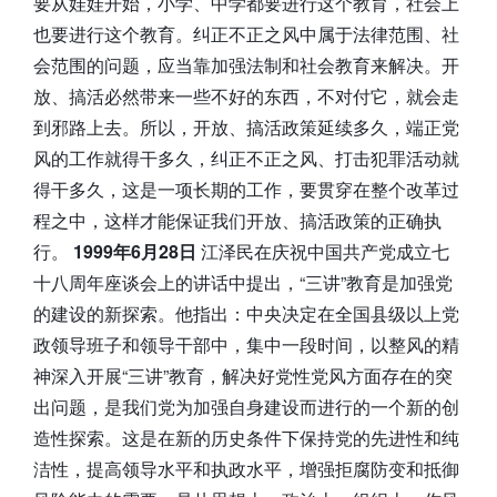
要从娃娃开始，小学、中学都要进行这个教育，社会上
也要进行这个教育。纠正不正之风中属于法律范围、社
会范围的问题，应当靠加强法制和社会教育来解决。开
放、搞活必然带来一些不好的东西，不对付它，就会走
到邪路上去。所以，开放、搞活政策延续多久，端正党
风的工作就得干多久，纠正不正之风、打击犯罪活动就
得干多久，这是一项长期的工作，要贯穿在整个改革过
程之中，这样才能保证我们开放、搞活政策的正确执
行。
1999年6月28日
江泽民在庆祝中国共产党成立七
十八周年座谈会上的讲话中提出，“三讲”教育是加强党
的建设的新探索。他指出：中央决定在全国县级以上党
政领导班子和领导干部中，集中一段时间，以整风的精
神深入开展“三讲”教育，解决好党性党风方面存在的突
出问题，是我们党为加强自身建设而进行的一个新的创
造性探索。这是在新的历史条件下保持党的先进性和纯
洁性，提高领导水平和执政水平，增强拒腐防变和抵御