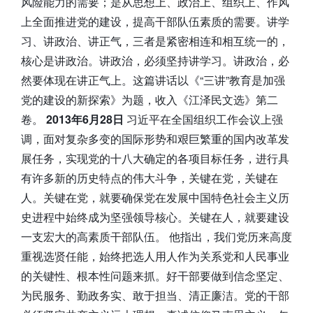
风险能力的需要；是从思想上、政治上、组织上、作风
上全面推进党的建设，提高干部队伍素质的需要。讲学
习、讲政治、讲正气，三者是紧密相连和相互统一的，
核心是讲政治。讲政治，必须坚持讲学习。讲政治，必
然要体现在讲正气上。这篇讲话以《“三讲”教育是加强
党的建设的新探索》为题，收入《江泽民文选》第二
卷。
2013年6月28日
习近平在全国组织工作会议上强
调，面对复杂多变的国际形势和艰巨繁重的国内改革发
展任务，实现党的十八大确定的各项目标任务，进行具
有许多新的历史特点的伟大斗争，关键在党，关键在
人。关键在党，就要确保党在发展中国特色社会主义历
史进程中始终成为坚强领导核心。关键在人，就要建设
一支宏大的高素质干部队伍。 他指出，我们党历来高度
重视选贤任能，始终把选人用人作为关系党和人民事业
的关键性、根本性问题来抓。好干部要做到信念坚定、
为民服务、勤政务实、敢于担当、清正廉洁。党的干部