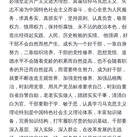
必须坚定共产主义远大理想、真诚信仰马克思主义、矢
志不渝为中国特色社会主义而奋斗，全心全意为人民服
务，求真务实、真抓实干，坚持原则、认真负责，敬畏
权力、慎用权力，保持拒腐蚀、永不沾的政治本色，创
造出经得起实践、人民、历史检验的实绩。 他强调，好
干部不会自然而然产生。成长为一个好干部，一靠自身
努力，二靠组织培养。干部的党性修养、思想觉悟、道
德水平不会随着党龄的积累而自然提高，也不会随着职
务的升迁而自然提高，而需要终生努力。成为好干部，
就要不断改造主观世界、加强党性修养、加强品格陶
冶，时刻用党章、用共产党员标准要求自己，时刻自重
自省自警自励，老老实实做人，踏踏实实干事，清清白
白为官。干部要勤于学、敏于思，认真学习马克思主义
理论特别是中国特色社会主义理论体系，丰富知识储
备，完善知识结构，打牢履职尽责的知识基础。干部要
深入基层、深入实际、深入群众，在改革发展的主战