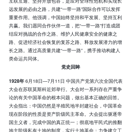
互联互通、坚持开放包容，是应对全球性危机和实现长
远发展的必由之路，共建“一带一路”国际合作可以发挥
重要作用。他强调，中国始终坚持和平发展、坚持互利
共赢。我们愿同合作伙伴一道，把“一带一路”打造成团
结应对挑战的合作之路、维护人民健康安全的健康之
路、促进经济社会恢复的复苏之路、释放发展潜力的增
长之路。通过高质量共建“一带一路”，携手推动构建人
类命运共同体。
党史回眸
1928年
6月18日—7月11日 中国共产党第六次全国代表
大会在苏联莫斯科近郊举行。大会对一系列存在严重争
论的有关中国革命的根本问题，做出基本正确的回答。
大会指出：中国仍然是半殖民地半封建社会，中国革命
现在阶段的性质是资产阶级民主革命。大会提出驱逐帝
国主义者，完成中国的真正统一；彻底地平民式的推翻
地主阶级私有土地的制度，实行土地革命；力争建立工