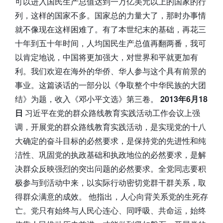
可以进入国民生产总值达到一万亿美元以上的国家的行
列，这样的国家不多。国家总的力量大了，那时办事情
就不像现在这样困难了。有了本世纪末的基础，再花三
十年到五十年时间，人均国民生产总值再翻两番，我可
以肯定地说，中国将更加强大，对世界和平就更加有
利。我们欢迎在海外的华侨、华人参与这个具有前景的
事业。这篇谈话的一部分以《争取整个中华民族的大团
结》为题，收入《邓小平文选》第三卷。
2013年6月18
日
习近平在党的群众路线教育实践活动工作会议上强
调，开展党的群众路线教育实践活动，是实现党的十八
大确定的奋斗目标的必然要求，是保持党的先进性和纯
洁性、巩固党的执政基础和执政地位的必然要求，是解
决群众反映强烈的突出问题的必然要求。全党同志要积
极参与到活动中来，以实际行动密切党群干群关系，取
得群众满意的成效。 他指出，人心向背关系党的生死存
亡。党只有始终与人民心连心、同呼吸、共命运，始终