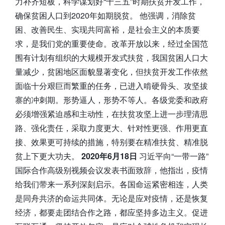
力补齐短板，科学谋划好“十三五”时期扶贫开发工作，
确保贫困人口到2020年如期脱贫。 他强调，消除贫
困、改善民生、实现共同富裕，是社会主义的本质要
求，是我们党的重要使命。改革开放以来，经过全国范
围有计划有组织的大规模开发式扶贫，我国贫困人口大
量减少，贫困地区面貌显著变化，但扶贫开发工作依然
面临十分艰巨而繁重的任务，已进入啃硬骨头、攻坚拔
寨的冲刺期。形势逼人，形势不等人。各级党委和政府
必须增强紧迫感和主动性，在扶贫攻坚上进一步理清思
路、强化责任，采取力度更大、针对性更强、作用更直
接、效果更可持续的措施，特别要在精准扶贫、精准脱
贫上下更大功夫。
2020年6月18日
习近平向“一带一路”
国际合作高级别视频会议发表书面致辞，他指出，疫情
给我们带来一系列深刻启示。各国命运紧密相连，人类
是同舟共济的命运共同体。无论是应对疫情，还是恢复
经济，都要走团结合作之路，都应坚持多边主义。促进