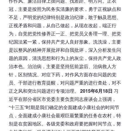
作作风、廉洁自律上摆问题、找差距、明方向。正衣
冠，主要是按照为民务实清廉的要求，勇于正视缺点和
不足，严明党的纪律特别是政治纪律，敢于触及思想、
正视矛盾和问题，从自己做起，从现在改起，端正行
为，自觉把党性修养正一正、把党员义务理一理、把党
纪国法紧一紧，保持共产党人良好形象。洗洗澡，主要
是以整风的精神开展批评和自我批评，深入分析发生问
题的原因，清洗思想和行为上的灰尘，保持共产党人政
治本色。治治病，主要是坚持惩前毖后、治病救人方
针，区别情况、对症下药，对作风方面存在问题的党
员、干部进行教育提醒，对问题严重的进行查处，对不
正之风和突出问题进行专项治理。
2015年6月18日
习
近平在部分省区市党委主要负责同志座谈会上强调，
“十三五”时期是我们确定的全面建成小康社会的时间节
点，全面建成小康社会最艰巨最繁重的任务在农村，特
别是在贫困地区。各级党委和政府要把握时间节点，努