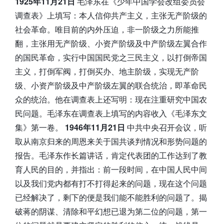
1925年11月21日
毛泽东在《少年中国学会改组委员会
调查表》上填写：本人信仰共产主义，主张无产阶级的
社会革命。唯目前的内外压迫，非一阶级之力所能推
翻，主张用无产阶级、小资产阶级及中产阶级左翼合作
的国民革命，实行中国国民党之三民主义，以打倒帝国
主义，打倒军阀，打倒买办、地主阶级，实现无产阶
级、小资产阶级及中产阶级左翼的联合统治，即革命民
众的统治。他在调查表上还写明：现在注重研究中国农
民问题。毛泽东在调查表上填写的内容收入《毛泽东文
集》第一卷。
1946年11月21日
中共中央召开会议，听
取从南京归来的周恩来关于国共谈判情况和形势问题的
报告。毛泽东作长篇讲话，肯定代表团的工作达到了教
育人民的目的，并指出：前一段时间，在中国人民中间
以及我们党内都有打不打得起来的问题，现在这个问题
已经解决了，剩下的便是我们能不能胜利的问题了。揭
破蒋的阴谋、清除和平幻想已退为第二位的问题，第一