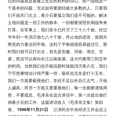
位的问题就是要建立坚定的胜利的信心。统一战线是一
个基本的问题，无论如何要团结最大多数的人。只要我
们不搞关门主义，蒋介石要孤立我们是不可能的。解决
土地问题是一切工作的根本。一切都要按照长期战争来
打算。在军事上，我们至今已歼灭了三十八个旅。经过
半年到一年消灭他七八十个旅，停止他的进攻，使国共
两党的力量达到平衡。达到了平衡就很容易超过它。那
时我们就可以打出去，首先是安徽、河南、湖北、甘
肃，然后可以再向长江以南发展。这大约要用三到五年
的时间。当然我们也不能说那时就能消灭蒋介石，我们
宁可把事情估计得严重一些，最坏也无非是打十五年。
我们一方面要藐视他们，非此不足以长自己志气，灭他
人威风；而另一方面又要重视他们，每一仗都要谨慎周
密，不要疏忽。毛泽东在这次讲话中，第一次提出做打
倒蒋介石的工作。这篇讲话收入《毛泽东文集》第四
卷。
1996年11月21日
江泽民在中央经济工作会议上